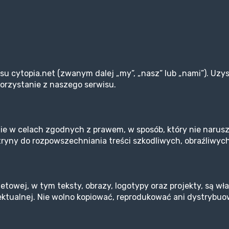
isu cytopia.net (zwanym dalej „my”, „nasz” lub „nami”). Uzys
ekorzystanie z naszego serwisu.
e w celach zgodnych z prawem, w sposób, który nie narusza
tryny do rozpowszechniania treści szkodliwych, obraźliwych
towej, w tym teksty, obrazy, logotypy oraz projekty, są wła
lektualnej. Nie wolno kopiować, reprodukować ani dystrybu