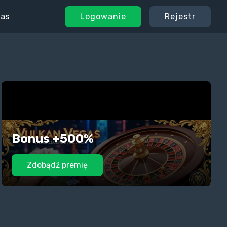
gas
Logowanie
Rejestr
Bonus +500%
Zdobądź premię